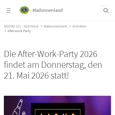
Zum Hauptinhalt springen
Madonnenland
Afterwork Party - Madonnenland
Distrikt 111 - Süd-Nord
Madonnenland
Activities
Afterwork Party
Die After-Work-Party 2026
findet am Donnerstag, den
21. Mai 2026 statt!